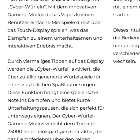
„Cyber-Würfeln“. Mit dem innovativen
mit einem e
Gaming-Modus dieses Vapes können
starten.
Benutzer einfache Minispiele direkt über
Dieses intu
das Touch-Display spielen, was das
die Bedien
Dampfen zu einem unterhaltsamen und
und ermögli
interaktiven Erlebnis macht.
verschiede
Durch viermaliges Tippen auf das Display
wechseln.
werden die „Cyber-Würfel“ aktiviert, die
über zufällig generierte Würfelspiele für
einen zusätzlichen Spaßfaktor sorgen.
Diese Funktion bringt eine spielerische
Note ins Dampfen und bietet kurze
Unterhaltungspausen, die sich perfekt für
unterwegs eignen. Der Cyber-Würfel-
Gaming-Modus verleiht dem Tornado
25000 einen einzigartigen Charakter, der
das Dampferlebnis über den reinen