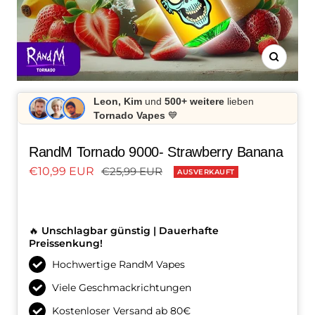
Zoom
Leon, Kim
und
500+ weitere
lieben
Tornado Vapes
💙
RandM Tornado 9000- Strawberry Banana
Angebotspreis
Regulärer
€10,99 EUR
€25,99 EUR
AUSVERKAUFT
Preis
🔥
Unschlagbar günstig | Dauerhafte
Preissenkung!
Hochwertige RandM Vapes
Viele Geschmackrichtungen
Kostenloser Versand ab 80€