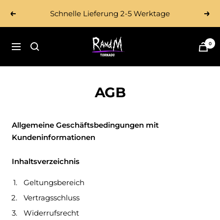
Direkt
Schnelle Lieferung 2-5 Werktage
Zurück
Wei
zum
Inhalt
Tornado
0
Navigation
Vape
AGB
Allgemeine Geschäftsbedingungen mit
Kundeninformationen
Inhaltsverzeichnis
Geltungsbereich
Vertragsschluss
Widerrufsrecht