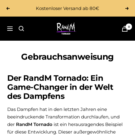
Direkt
Kostenloser Versand ab 80€
Zurück
Wei
zum
Inhalt
Tornado
0
Navigation
Vape
Gebrauchsanweisung
Der RandM Tornado: Ein
Game-Changer in der Welt
des Dampfens
Das Dampfen hat in den letzten Jahren eine
beeindruckende Transformation durchlaufen, und
der
RandM Tornado
ist ein herausragendes Beispiel
für diese Entwicklung. Dieser außergewöhnliche