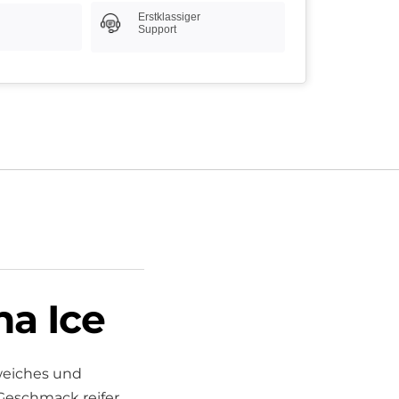
Erstklassiger
Support
a Ice
weiches und
Geschmack reifer