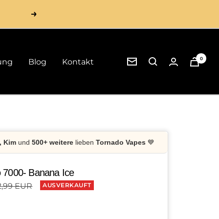
Weiter
0
ung
Blog
Kontakt
Newsletter
, Kim
und
500+ weitere
lieben
Tornado Vapes
💙
 7000- Banana Ice
ulärer
2,99 EUR
AUSVERKAUFT
is