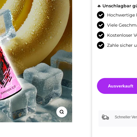
🔥
Unschlagbar gü
Hochwertige
Viele Geschm
Kostenloser 
Zahle sicher 
Ausverkauft
Zoom
Schneller Ve