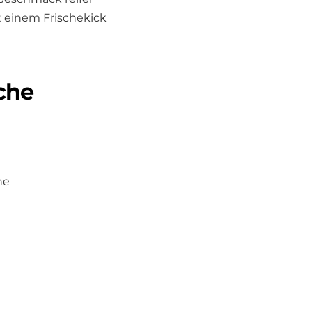
t einem Frischekick
sche
he