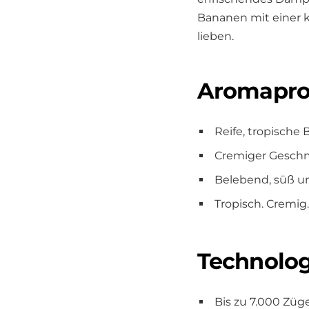
Bananen mit einer k
lieben.
Aromaprofi
Reife, tropisch
Cremiger Gesch
Belebend, süß und
Tropisch. Cremig.
Technolog
Bis zu 7.000 Züg