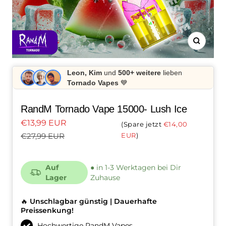
Zoom
Leon, Kim
und
500+ weitere
lieben
Tornado Vapes
💙
RandM Tornado Vape 15000- Lush Ice
Angebotspreis
€13,99 EUR
Spare jetzt
€14,00
Regulärer
EUR
€27,99 EUR
Preis
Auf
● in 1-3 Werktagen bei Dir
Lager
Zuhause
🔥
Unschlagbar günstig | Dauerhafte
Preissenkung!
Hochwertige RandM Vapes