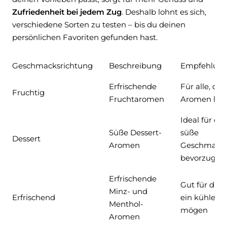
Zufriedenheit bei jedem Zug
. Deshalb lohnt es sich,
verschiedene Sorten zu testen – bis du deinen
persönlichen Favoriten gefunden hast.
Geschmacksrichtung
Beschreibung
Empfehlun
Erfrischende
Für alle, die
Fruchtig
Fruchtaromen
Aromen lie
Ideal für die
Süße Dessert-
süße
Dessert
Aromen
Geschmacks
bevorzugen
Erfrischende
Gut für diej
Minz- und
Erfrischend
ein kühlend
Menthol-
mögen
Aromen