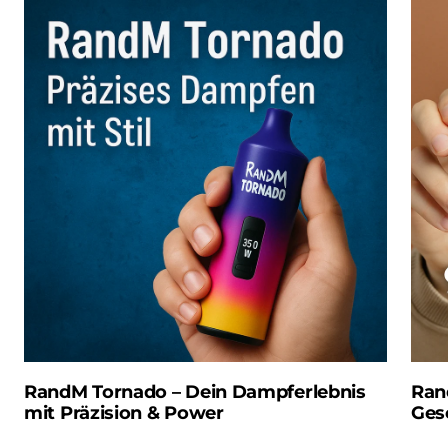
RandM Tornado – Dein Dampferlebnis
Ran
mit Präzision & Power
Ges