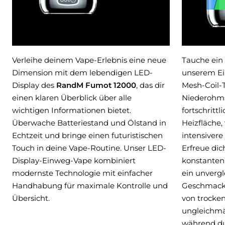
Verleihe deinem Vape-Erlebnis eine neue
Tauche ein 
Dimension mit dem lebendigen LED-
unserem Ei
Display des
RandM Fumot 12000
, das dir
Mesh-Coil-
einen klaren Überblick über alle
Niederohms
wichtigen Informationen bietet.
fortschritt
Überwache Batteriestand und Ölstand in
Heizfläche,
Echtzeit und bringe einen futuristischen
intensiver
Touch in deine Vape-Routine. Unser LED-
Erfreue di
Display-Einweg-Vape kombiniert
konstanten 
modernste Technologie mit einfacher
ein unvergl
Handhabung für maximale Kontrolle und
Geschmacks
Übersicht.
von trocke
ungleichmä
während du 