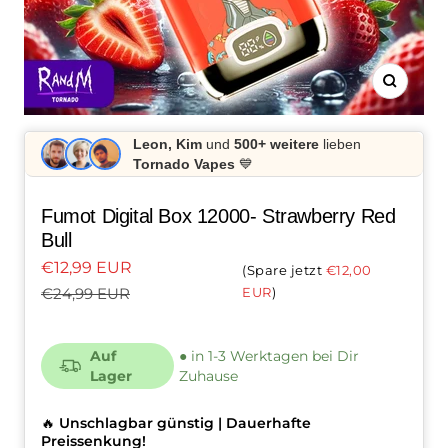
Zoom
Leon, Kim
und
500+ weitere
lieben
Tornado Vapes
💙
Fumot Digital Box 12000- Strawberry Red
Bull
Angebotspreis
€12,99 EUR
Spare jetzt
€12,00
Regulärer
EUR
€24,99 EUR
Preis
Auf
● in 1-3 Werktagen bei Dir
Lager
Zuhause
🔥
Unschlagbar günstig | Dauerhafte
Preissenkung!