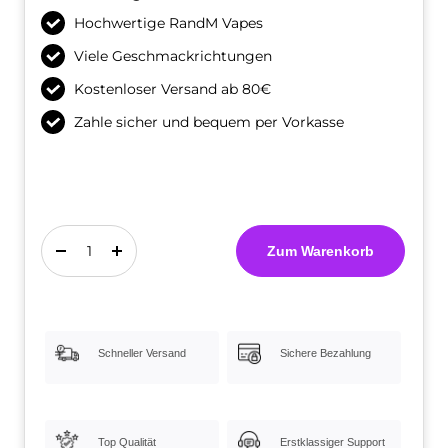
Hochwertige RandM Vapes
Viele Geschmackrichtungen
Kostenloser Versand ab 80€
Zahle sicher und bequem per Vorkasse
Zum Warenkorb
Menge
Menge
verringern
erhöhen
Schneller Versand
Sichere Bezahlung
Top Qualität
Erstklassiger Support